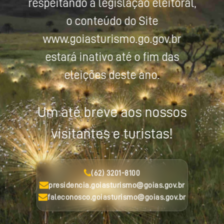
respeitando a legislação eleitoral,
o conteúdo do Site
www.goiasturismo.go.gov.br
estará inativo até o fim das
eleições deste ano.
Um até breve aos nossos
visitantes e turistas!
(62) 3201-8100
presidencia.goiasturismo@goias.gov.br
faleconosco.goiasturismo@goias.gov.br