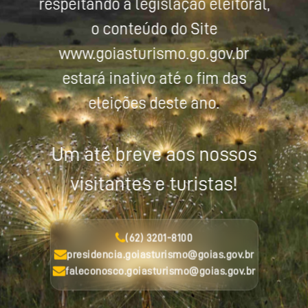
respeitando a legislação eleitoral,
o conteúdo do Site
www.goiasturismo.go.gov.br
estará inativo até o fim das
eleições deste ano.
Um até breve aos nossos
visitantes e turistas!
(62) 3201-8100
presidencia.goiasturismo@goias.gov.br
faleconosco.goiasturismo@goias.gov.br