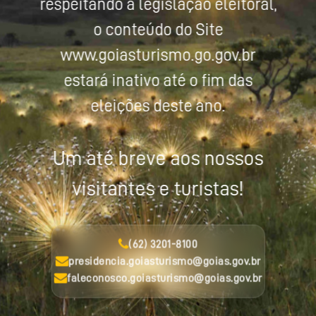
respeitando a legislação eleitoral,
o conteúdo do Site
www.goiasturismo.go.gov.br
estará inativo até o fim das
eleições deste ano.
Um até breve aos nossos
visitantes e turistas!
(62) 3201-8100
presidencia.goiasturismo@goias.gov.br
faleconosco.goiasturismo@goias.gov.br