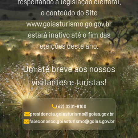
respeitando a legislação eleitoral,
o conteúdo do Site
www.goiasturismo.go.gov.br
estará inativo até o fim das
eleições deste ano.
Um até breve aos nossos
visitantes e turistas!
(62) 3201-8100
presidencia.goiasturismo@goias.gov.br
faleconosco.goiasturismo@goias.gov.br