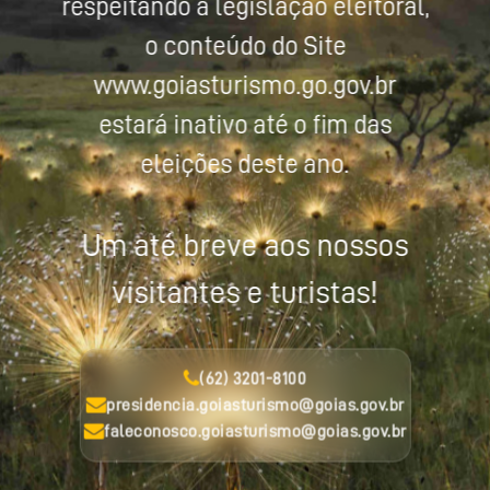
respeitando a legislação eleitoral,
o conteúdo do Site
www.goiasturismo.go.gov.br
estará inativo até o fim das
eleições deste ano.
Um até breve aos nossos
visitantes e turistas!
(62) 3201-8100
presidencia.goiasturismo@goias.gov.br
faleconosco.goiasturismo@goias.gov.br