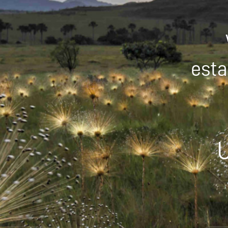
esta
U