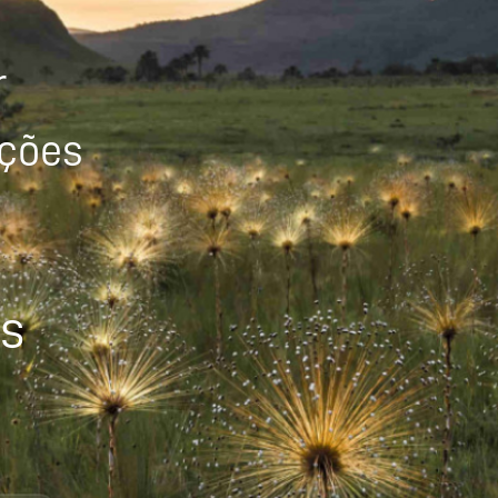
r
ições
os