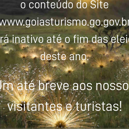
o conteúdo do Site
www.goiasturismo.go.gov.b
rá inativo até o fim das ele
deste ano.
m até breve aos noss
visitantes e turistas!