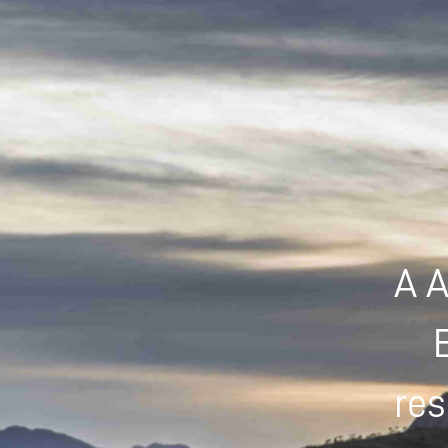
A A
res