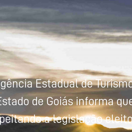
gência Estadual de Turism
Estado de Goiás informa que
peitando a legislação eleito