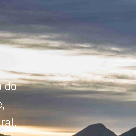
Powered by
Tradutor
o do
,
ral,