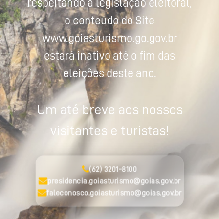
respeitando a legislação eleitoral,
o conteúdo do Site
www.goiasturismo.go.gov.br
estará inativo até o fim das
eleições deste ano.
Um até breve aos nossos
visitantes e turistas!
(62) 3201-8100
presidencia.goiasturismo@goias.gov.br
faleconosco.goiasturismo@goias.gov.br