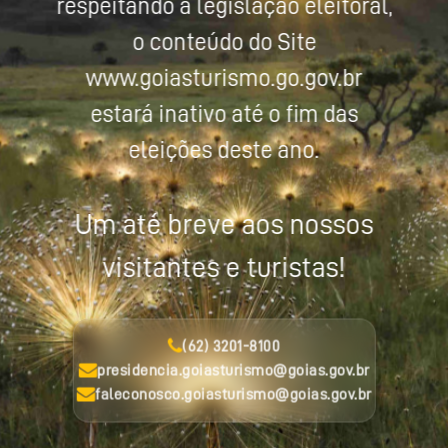
respeitando a legislação eleitoral,
o conteúdo do Site
www.goiasturismo.go.gov.br
estará inativo até o fim das
eleições deste ano.
Um até breve aos nossos
visitantes e turistas!
(62) 3201-8100
presidencia.goiasturismo@goias.gov.br
faleconosco.goiasturismo@goias.gov.br