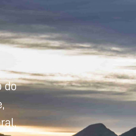
Powered by
Tradutor
o do
,
ral,