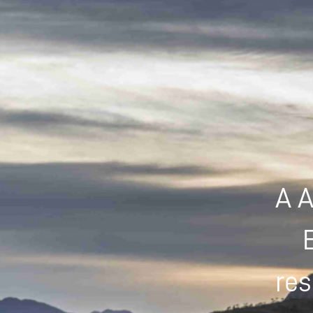
A A
res