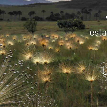
esta
U