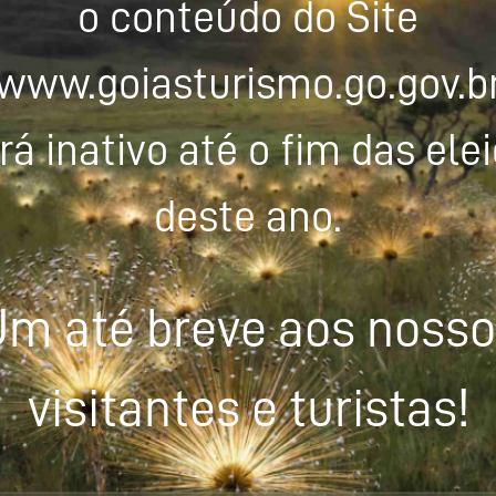
o conteúdo do Site
www.goiasturismo.go.gov.b
rá inativo até o fim das ele
deste ano.
m até breve aos noss
visitantes e turistas!