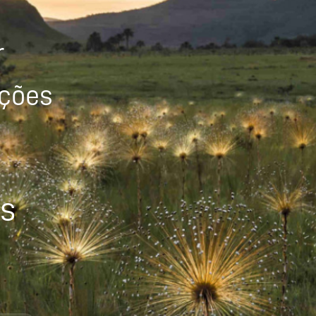
r
ições
os