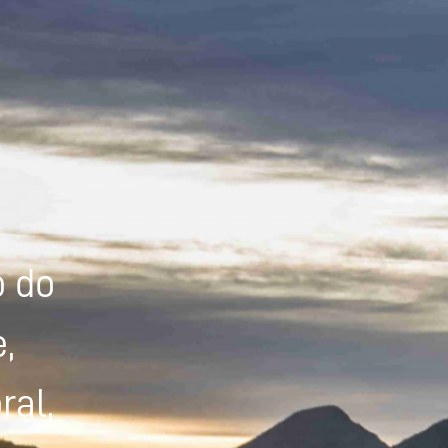
Powered by
Tradutor
o do
,
ral,