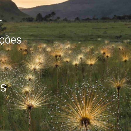
r
ições
os