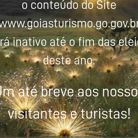
o conteúdo do Site
www.goiasturismo.go.gov.b
rá inativo até o fim das ele
deste ano.
m até breve aos noss
visitantes e turistas!