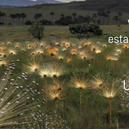
esta
U