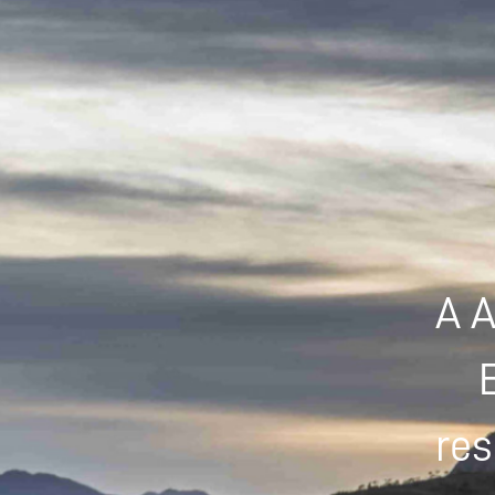
A A
res