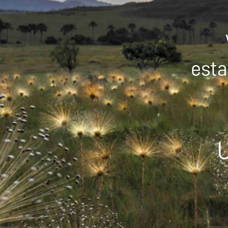
esta
U