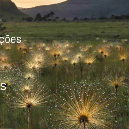
r
ições
os