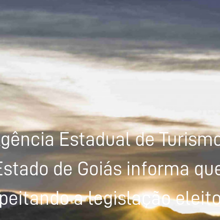
gência Estadual de Turism
Estado de Goiás informa que
peitando a legislação eleito