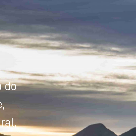
Powered by
Tradutor
o do
,
ral,