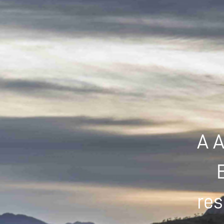
A A
res