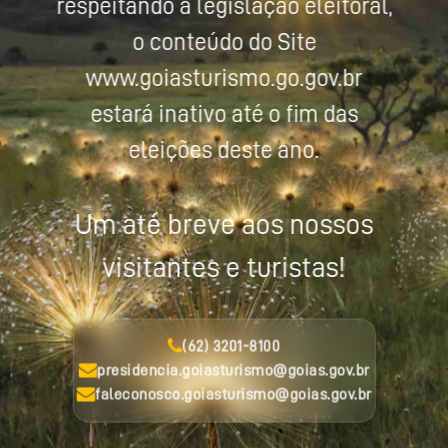
respeitando a legislação eleitoral,
o conteúdo do Site
www.goiasturismo.go.gov.br
estará inativo até o fim das
eleições deste ano.
Um até breve aos nossos
visitantes e turistas!
(62) 3201-8100
presidencia.goiasturismo@goias.gov.br
faleconosco.goiasturismo@goias.gov.br