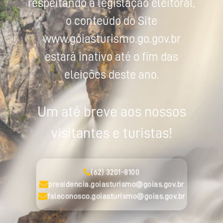
respeitando a legislação eleitoral,
o conteúdo do Site
www.goiasturismo.go.gov.br
estará inativo até o fim das
eleições deste ano.
Um até breve aos nossos
visitantes e turistas!
(62) 3201-8100
presidencia.goiasturismo@goias.gov.br
faleconosco.goiasturismo@goias.gov.br