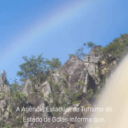
Powered by
Tradutor
A Agência Estadual de Turismo do
Estado de Goiás informa que,