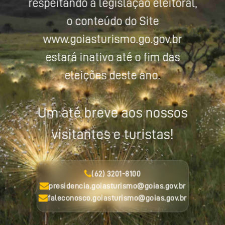
respeitando a legislação eleitoral,
o conteúdo do Site
www.goiasturismo.go.gov.br
estará inativo até o fim das
eleições deste ano.
Um até breve aos nossos
visitantes e turistas!
(62) 3201-8100
presidencia.goiasturismo@goias.gov.br
faleconosco.goiasturismo@goias.gov.br