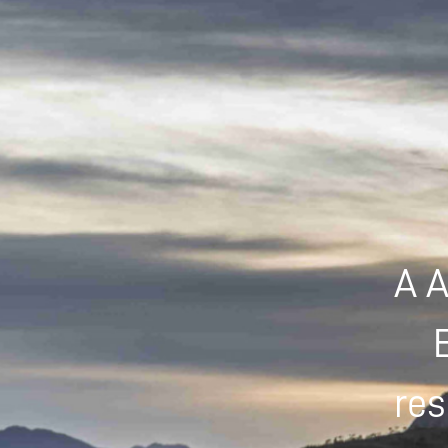
A A
res