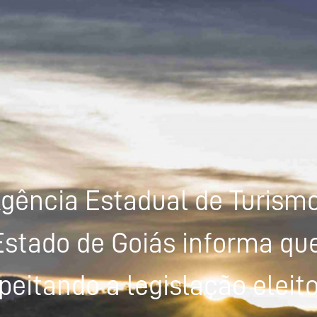
gência Estadual de Turism
Estado de Goiás informa que
peitando a legislação eleito