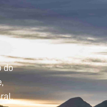
Powered by
Tradutor
o do
,
ral,