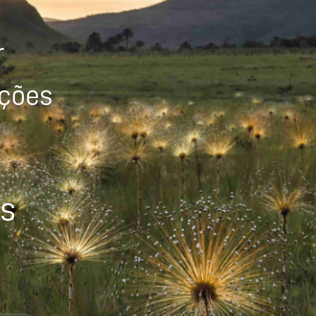
r
ições
os