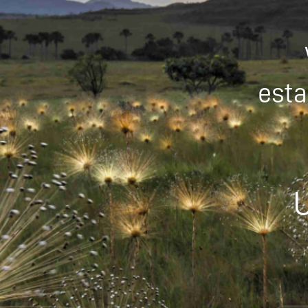
esta
U