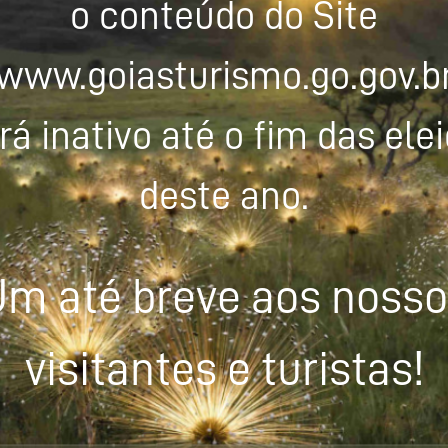
o conteúdo do Site
www.goiasturismo.go.gov.b
rá inativo até o fim das ele
deste ano.
m até breve aos noss
visitantes e turistas!