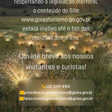
respeitando a legislação eleitoral,
o conteúdo do Site
www.goiasturismo.go.gov.br
estará inativo até o fim das
eleições deste ano.
Um até breve aos nossos
visitantes e turistas!
(62) 3201-8100
presidencia.goiasturismo@goias.gov.br
faleconosco.goiasturismo@goias.gov.br