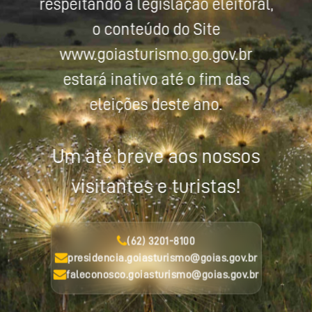
respeitando a legislação eleitoral,
o conteúdo do Site
www.goiasturismo.go.gov.br
estará inativo até o fim das
eleições deste ano.
Um até breve aos nossos
visitantes e turistas!
(62) 3201-8100
presidencia.goiasturismo@goias.gov.br
faleconosco.goiasturismo@goias.gov.br