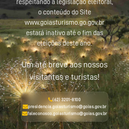
respeitando a legislação eleitoral,
o conteúdo do Site
www.goiasturismo.go.gov.br
estará inativo até o fim das
eleições deste ano.
Um até breve aos nossos
visitantes e turistas!
(62) 3201-8100
presidencia.goiasturismo@goias.gov.br
faleconosco.goiasturismo@goias.gov.br