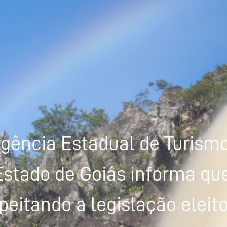
gência Estadual de Turism
Estado de Goiás informa que
peitando a legislação eleito