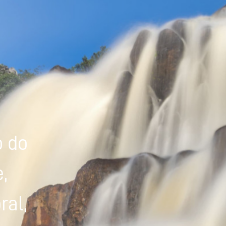
Powered by
Tradutor
o do
,
ral,