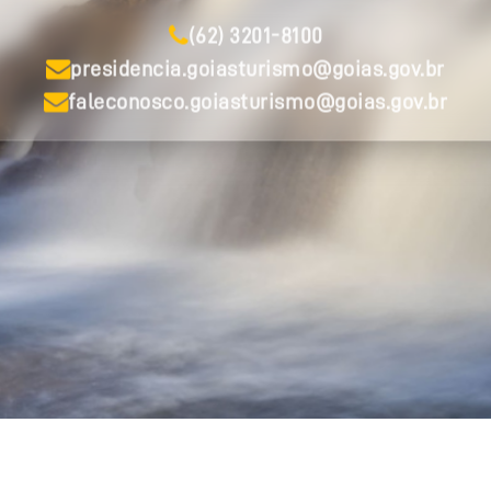
(62) 3201-8100
presidencia.goiasturismo@goias.gov.br
faleconosco.goiasturismo@goias.gov.br