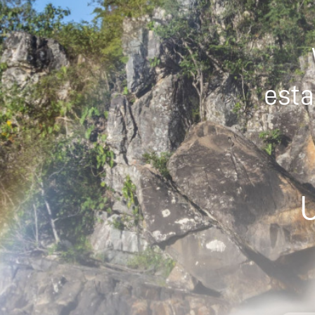
esta
U