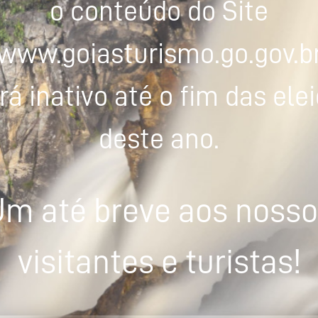
o conteúdo do Site
www.goiasturismo.go.gov.b
rá inativo até o fim das ele
deste ano.
m até breve aos noss
visitantes e turistas!