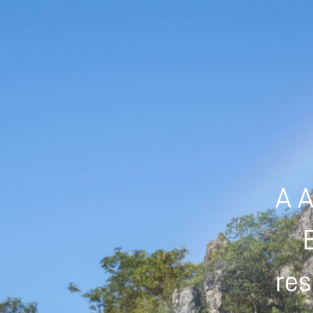
A A
res