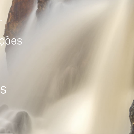
r
ições
os