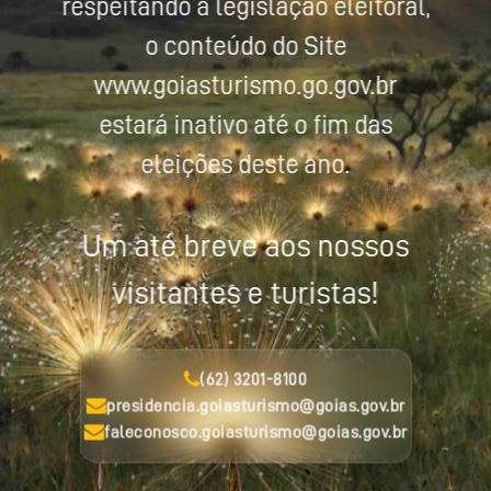
respeitando a legislação eleitoral,
o conteúdo do Site
www.goiasturismo.go.gov.br
estará inativo até o fim das
eleições deste ano.
Um até breve aos nossos
visitantes e turistas!
(62) 3201-8100
presidencia.goiasturismo@goias.gov.br
faleconosco.goiasturismo@goias.gov.br