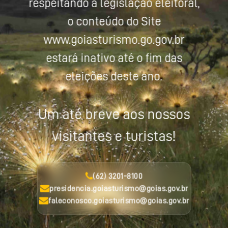
respeitando a legislação eleitoral,
o conteúdo do Site
www.goiasturismo.go.gov.br
estará inativo até o fim das
eleições deste ano.
Um até breve aos nossos
visitantes e turistas!
(62) 3201-8100
presidencia.goiasturismo@goias.gov.br
faleconosco.goiasturismo@goias.gov.br