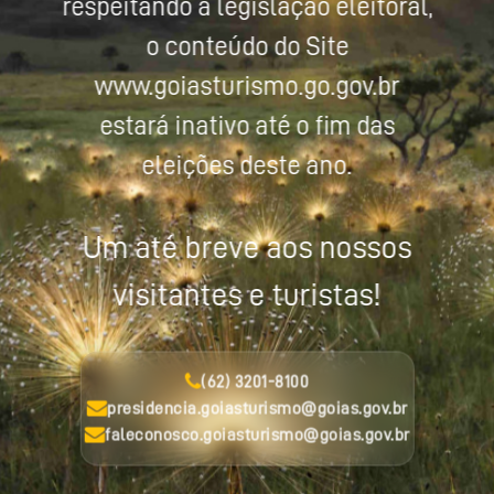
respeitando a legislação eleitoral,
o conteúdo do Site
www.goiasturismo.go.gov.br
estará inativo até o fim das
eleições deste ano.
Um até breve aos nossos
visitantes e turistas!
(62) 3201-8100
presidencia.goiasturismo@goias.gov.br
faleconosco.goiasturismo@goias.gov.br