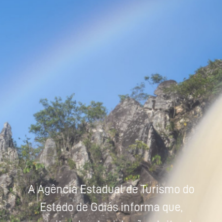
Powered by
Tradutor
A Agência Estadual de Turismo do
Estado de Goiás informa que,