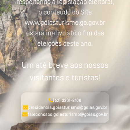
respeitando a legislação eleitoral,
o conteúdo do Site
www.goiasturismo.go.gov.br
estará inativo até o fim das
eleições deste ano.
Um até breve aos nossos
visitantes e turistas!
(62) 3201-8100
presidencia.goiasturismo@goias.gov.br
faleconosco.goiasturismo@goias.gov.br