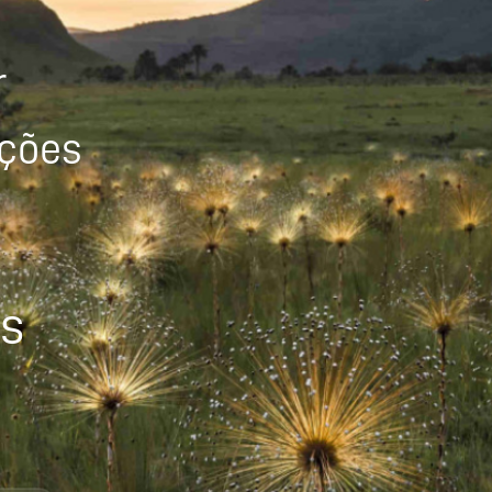
r
ições
os