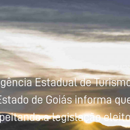
gência Estadual de Turism
Estado de Goiás informa que
peitando a legislação eleito