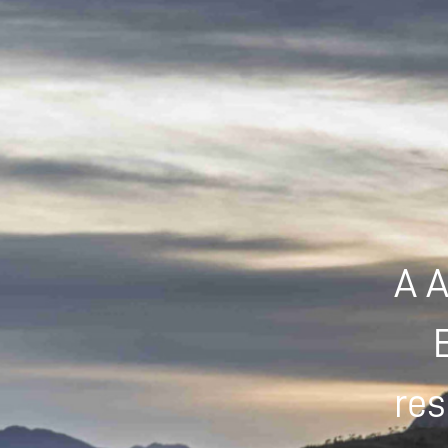
A A
res