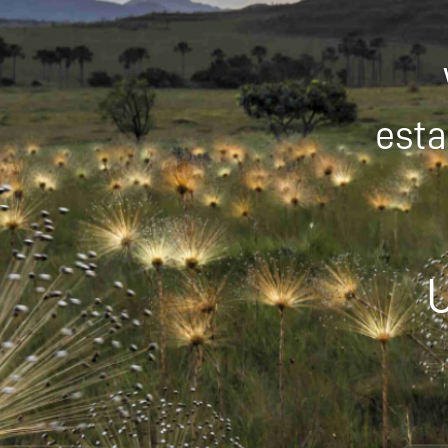
esta
U