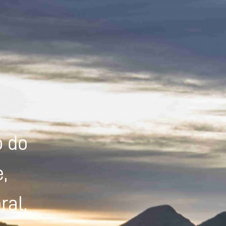
Powered by
Tradutor
o do
,
ral,