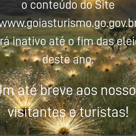
o conteúdo do Site
www.goiasturismo.go.gov.b
rá inativo até o fim das ele
deste ano.
m até breve aos noss
visitantes e turistas!