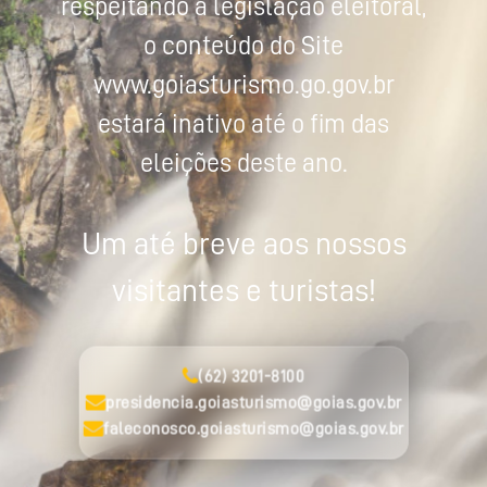
respeitando a legislação eleitoral,
o conteúdo do Site
www.goiasturismo.go.gov.br
estará inativo até o fim das
eleições deste ano.
Um até breve aos nossos
visitantes e turistas!
(62) 3201-8100
presidencia.goiasturismo@goias.gov.br
faleconosco.goiasturismo@goias.gov.br