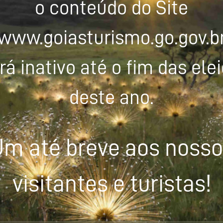
o conteúdo do Site
www.goiasturismo.go.gov.b
rá inativo até o fim das ele
deste ano.
m até breve aos noss
visitantes e turistas!