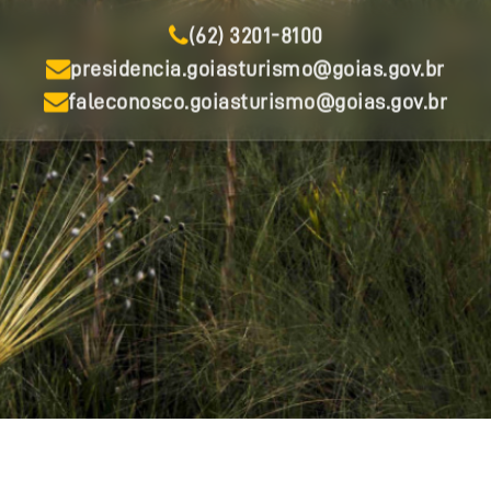
(62) 3201-8100
presidencia.goiasturismo@goias.gov.br
faleconosco.goiasturismo@goias.gov.br