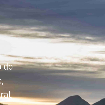
Powered by
Tradutor
o do
,
ral,