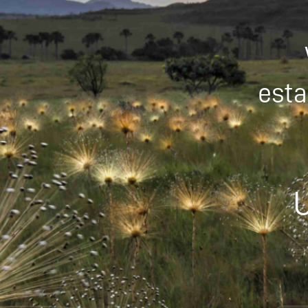
esta
U