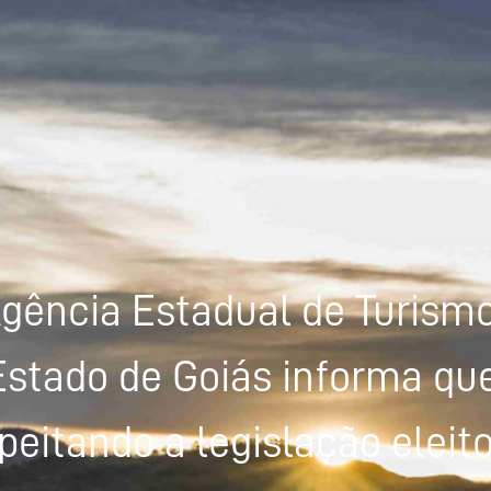
gência Estadual de Turism
Estado de Goiás informa que
peitando a legislação eleito