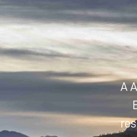
A A
res