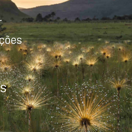
r
ições
os