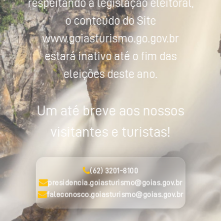
respeitando a legislação eleitoral,
o conteúdo do Site
www.goiasturismo.go.gov.br
estará inativo até o fim das
eleições deste ano.
Um até breve aos nossos
visitantes e turistas!
(62) 3201-8100
presidencia.goiasturismo@goias.gov.br
faleconosco.goiasturismo@goias.gov.br