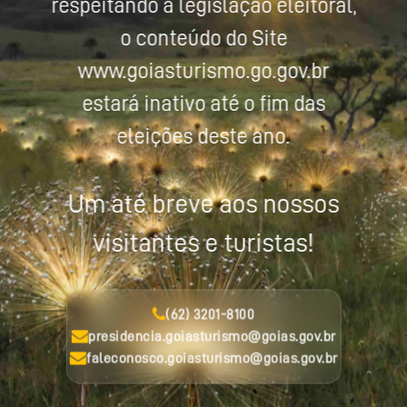
respeitando a legislação eleitoral,
o conteúdo do Site
www.goiasturismo.go.gov.br
estará inativo até o fim das
eleições deste ano.
Um até breve aos nossos
visitantes e turistas!
(62) 3201-8100
presidencia.goiasturismo@goias.gov.br
faleconosco.goiasturismo@goias.gov.br