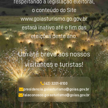
respeitando a legislação eleitoral,
o conteúdo do Site
www.goiasturismo.go.gov.br
estará inativo até o fim das
eleições deste ano.
Um até breve aos nossos
visitantes e turistas!
(62) 3201-8100
presidencia.goiasturismo@goias.gov.br
faleconosco.goiasturismo@goias.gov.br