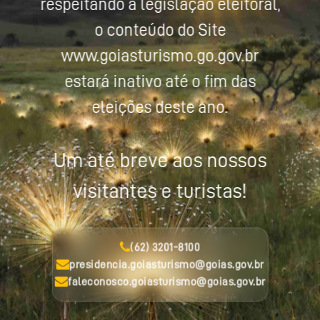
respeitando a legislação eleitoral,
o conteúdo do Site
www.goiasturismo.go.gov.br
estará inativo até o fim das
eleições deste ano.
Um até breve aos nossos
visitantes e turistas!
(62) 3201-8100
presidencia.goiasturismo@goias.gov.br
faleconosco.goiasturismo@goias.gov.br