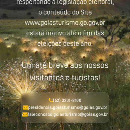
respeitando a legislação eleitoral,
o conteúdo do Site
www.goiasturismo.go.gov.br
estará inativo até o fim das
eleições deste ano.
Um até breve aos nossos
visitantes e turistas!
(62) 3201-8100
presidencia.goiasturismo@goias.gov.br
faleconosco.goiasturismo@goias.gov.br