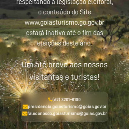
respeitando a legislação eleitoral,
o conteúdo do Site
www.goiasturismo.go.gov.br
estará inativo até o fim das
eleições deste ano.
Um até breve aos nossos
visitantes e turistas!
(62) 3201-8100
presidencia.goiasturismo@goias.gov.br
faleconosco.goiasturismo@goias.gov.br