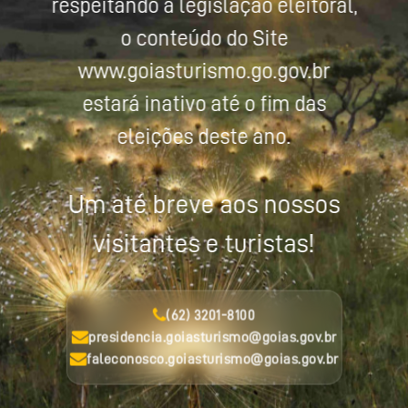
respeitando a legislação eleitoral,
o conteúdo do Site
www.goiasturismo.go.gov.br
estará inativo até o fim das
eleições deste ano.
Um até breve aos nossos
visitantes e turistas!
(62) 3201-8100
presidencia.goiasturismo@goias.gov.br
faleconosco.goiasturismo@goias.gov.br