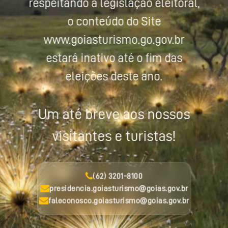
respeitando a legislação eleitoral,
o conteúdo do Site
www.goiasturismo.go.gov.br
estará inativo até o fim das
eleições deste ano.
Um até breve aos nossos
visitantes e turistas!
(62) 3201-8100
presidencia.goiasturismo@goias.gov.br
faleconosco.goiasturismo@goias.gov.br