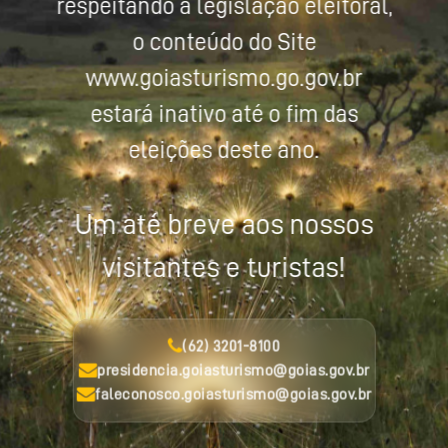
respeitando a legislação eleitoral,
o conteúdo do Site
www.goiasturismo.go.gov.br
estará inativo até o fim das
eleições deste ano.
Um até breve aos nossos
visitantes e turistas!
(62) 3201-8100
presidencia.goiasturismo@goias.gov.br
faleconosco.goiasturismo@goias.gov.br