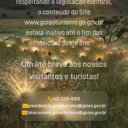
respeitando a legislação eleitoral,
o conteúdo do Site
www.goiasturismo.go.gov.br
estará inativo até o fim das
eleições deste ano.
Um até breve aos nossos
visitantes e turistas!
(62) 3201-8100
presidencia.goiasturismo@goias.gov.br
faleconosco.goiasturismo@goias.gov.br