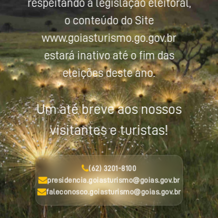
respeitando a legislação eleitoral,
o conteúdo do Site
www.goiasturismo.go.gov.br
estará inativo até o fim das
eleições deste ano.
Um até breve aos nossos
visitantes e turistas!
(62) 3201-8100
presidencia.goiasturismo@goias.gov.br
faleconosco.goiasturismo@goias.gov.br