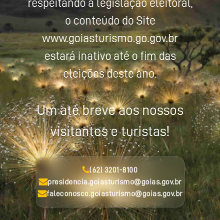
respeitando a legislação eleitoral,
o conteúdo do Site
www.goiasturismo.go.gov.br
estará inativo até o fim das
eleições deste ano.
Um até breve aos nossos
visitantes e turistas!
(62) 3201-8100
presidencia.goiasturismo@goias.gov.br
faleconosco.goiasturismo@goias.gov.br