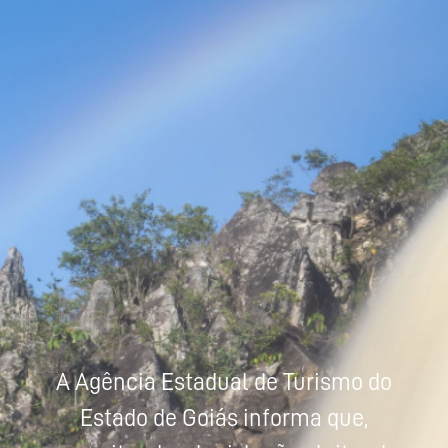
Powered by
Tradutor
A Agência Estadual de Turismo do
Estado de Goiás informa que,