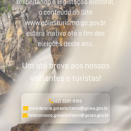
respeitando a legislação eleitoral,
o conteúdo do Site
www.goiasturismo.go.gov.br
estará inativo até o fim das
eleições deste ano.
Um até breve aos nossos
visitantes e turistas!
(62) 3201-8100
presidencia.goiasturismo@goias.gov.br
faleconosco.goiasturismo@goias.gov.br