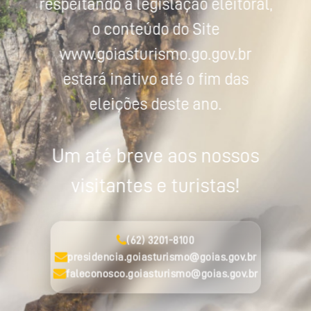
respeitando a legislação eleitoral,
o conteúdo do Site
www.goiasturismo.go.gov.br
estará inativo até o fim das
eleições deste ano.
Um até breve aos nossos
visitantes e turistas!
(62) 3201-8100
presidencia.goiasturismo@goias.gov.br
faleconosco.goiasturismo@goias.gov.br