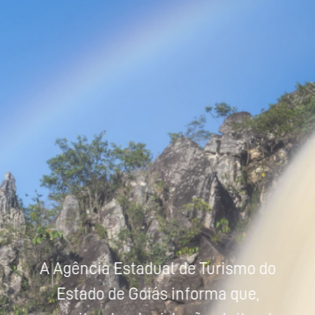
Powered by
Tradutor
A Agência Estadual de Turismo do
Estado de Goiás informa que,