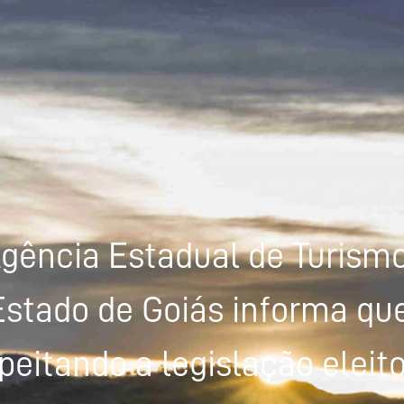
gência Estadual de Turism
Estado de Goiás informa que
peitando a legislação eleito