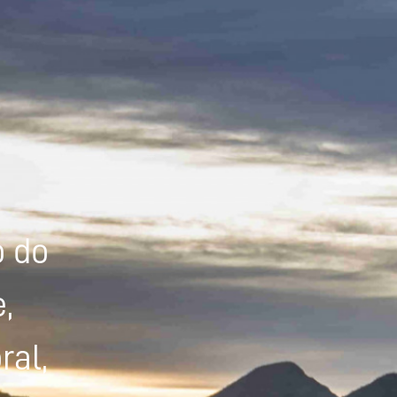
Powered by
Tradutor
o do
,
ral,