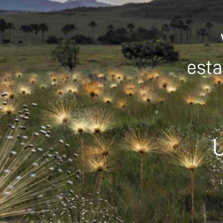
esta
U