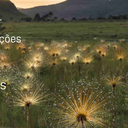
r
ições
os