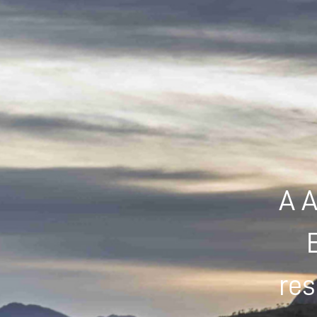
A A
res