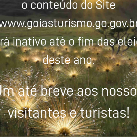
o conteúdo do Site
www.goiasturismo.go.gov.b
rá inativo até o fim das ele
deste ano.
m até breve aos noss
visitantes e turistas!