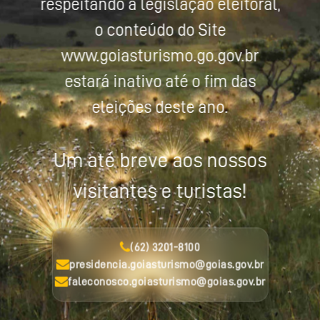
respeitando a legislação eleitoral,
o conteúdo do Site
www.goiasturismo.go.gov.br
estará inativo até o fim das
eleições deste ano.
Um até breve aos nossos
visitantes e turistas!
(62) 3201-8100
presidencia.goiasturismo@goias.gov.br
faleconosco.goiasturismo@goias.gov.br