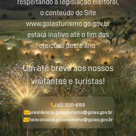
respeitando a legislação eleitoral,
o conteúdo do Site
www.goiasturismo.go.gov.br
estará inativo até o fim das
eleições deste ano.
Um até breve aos nossos
visitantes e turistas!
(62) 3201-8100
presidencia.goiasturismo@goias.gov.br
faleconosco.goiasturismo@goias.gov.br