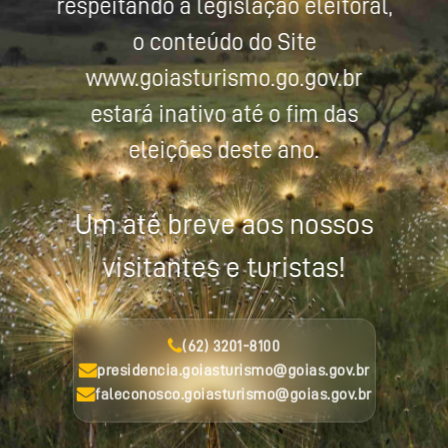
respeitando a legislação eleitoral,
o conteúdo do Site
www.goiasturismo.go.gov.br
estará inativo até o fim das
eleições deste ano.
Um até breve aos nossos
visitantes e turistas!
(62) 3201-8100
presidencia.goiasturismo@goias.gov.br
faleconosco.goiasturismo@goias.gov.br