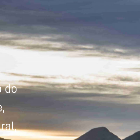
Powered by
Tradutor
o do
,
ral,