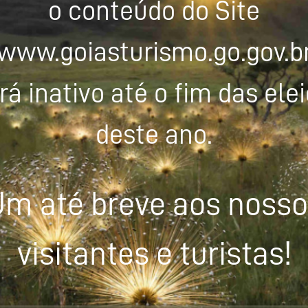
o conteúdo do Site
www.goiasturismo.go.gov.b
rá inativo até o fim das ele
deste ano.
m até breve aos noss
visitantes e turistas!