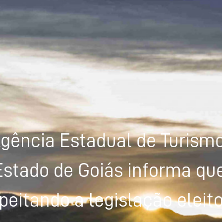
gência Estadual de Turism
Estado de Goiás informa que
peitando a legislação eleito