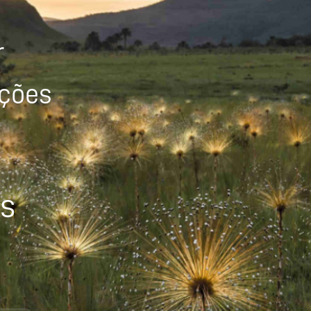
r
ições
os