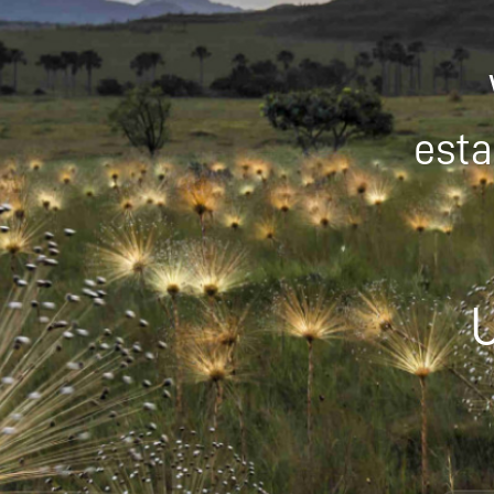
esta
U