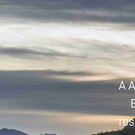
A A
res