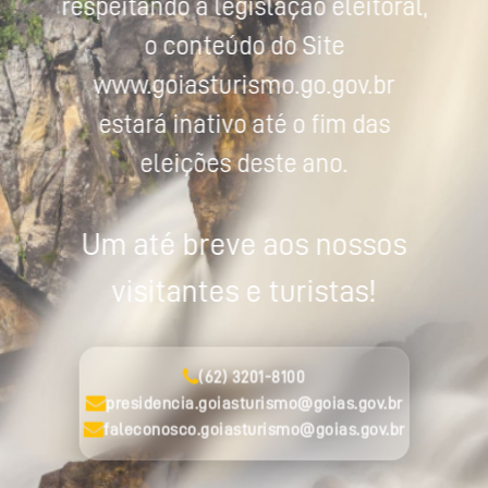
respeitando a legislação eleitoral,
o conteúdo do Site
www.goiasturismo.go.gov.br
estará inativo até o fim das
eleições deste ano.
Um até breve aos nossos
visitantes e turistas!
(62) 3201-8100
presidencia.goiasturismo@goias.gov.br
faleconosco.goiasturismo@goias.gov.br