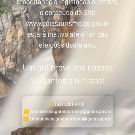
respeitando a legislação eleitoral,
o conteúdo do Site
www.goiasturismo.go.gov.br
estará inativo até o fim das
eleições deste ano.
Um até breve aos nossos
visitantes e turistas!
(62) 3201-8100
presidencia.goiasturismo@goias.gov.br
faleconosco.goiasturismo@goias.gov.br