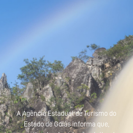
Powered by
Tradutor
A Agência Estadual de Turismo do
Estado de Goiás informa que,