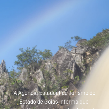
Powered by
Tradutor
A Agência Estadual de Turismo do
Estado de Goiás informa que,