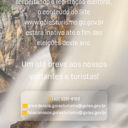
respeitando a legislação eleitoral,
o conteúdo do Site
www.goiasturismo.go.gov.br
estará inativo até o fim das
eleições deste ano.
Um até breve aos nossos
visitantes e turistas!
(62) 3201-8100
presidencia.goiasturismo@goias.gov.br
faleconosco.goiasturismo@goias.gov.br