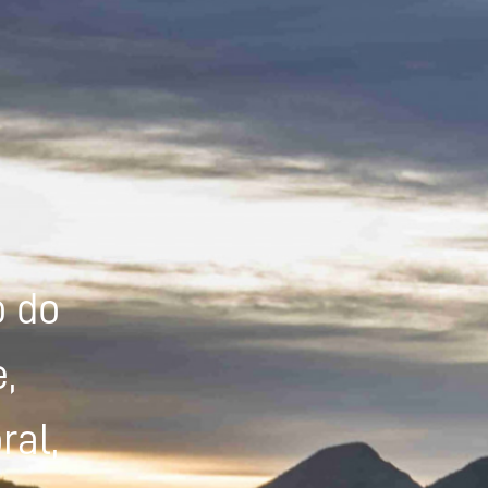
Powered by
Tradutor
o do
,
ral,