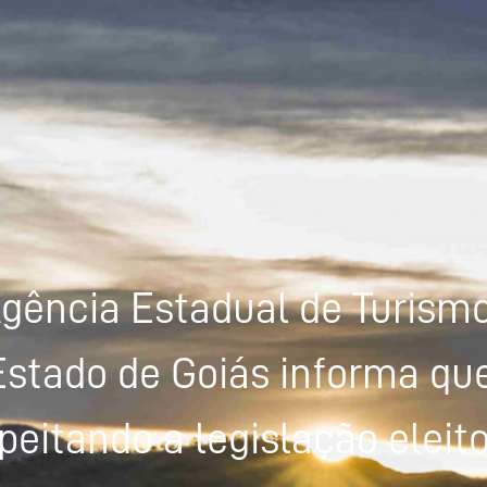
gência Estadual de Turism
Estado de Goiás informa que
peitando a legislação eleito