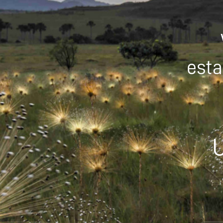
esta
U