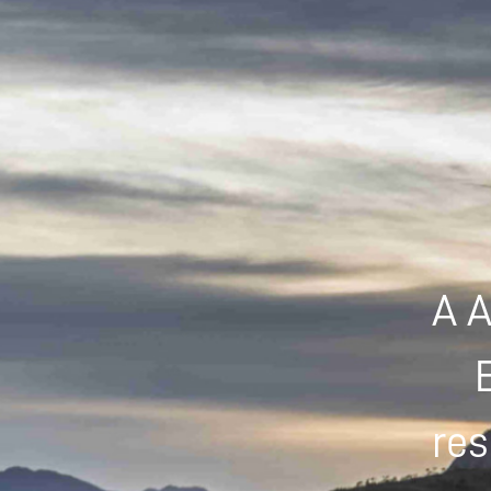
A A
res