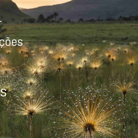
r
ições
os