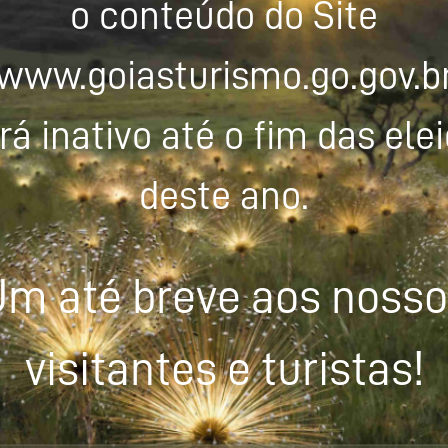
o conteúdo do Site
www.goiasturismo.go.gov.b
rá inativo até o fim das ele
deste ano.
m até breve aos noss
visitantes e turistas!