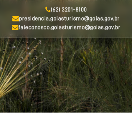
(62) 3201-8100
presidencia.goiasturismo@goias.gov.br
faleconosco.goiasturismo@goias.gov.br