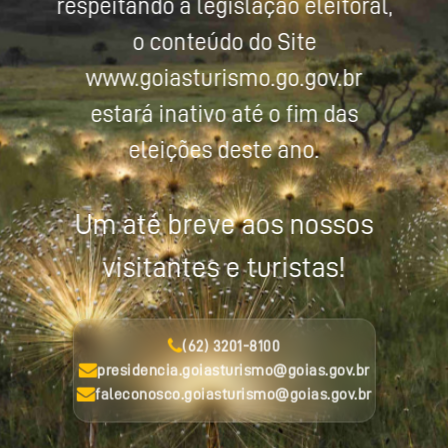
respeitando a legislação eleitoral,
o conteúdo do Site
www.goiasturismo.go.gov.br
estará inativo até o fim das
eleições deste ano.
Um até breve aos nossos
visitantes e turistas!
(62) 3201-8100
presidencia.goiasturismo@goias.gov.br
faleconosco.goiasturismo@goias.gov.br